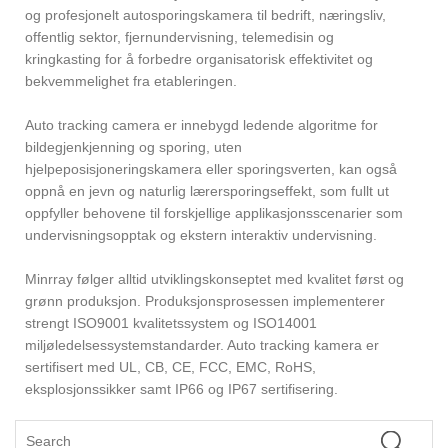
og profesjonelt autosporingskamera til bedrift, næringsliv,
offentlig sektor, fjernundervisning, telemedisin og
kringkasting for å forbedre organisatorisk effektivitet og
bekvemmelighet fra etableringen.
Auto tracking camera er innebygd ledende algoritme for
bildegjenkjenning og sporing, uten
hjelpeposisjoneringskamera eller sporingsverten, kan også
oppnå en jevn og naturlig lærersporingseffekt, som fullt ut
oppfyller behovene til forskjellige applikasjonsscenarier som
undervisningsopptak og ekstern interaktiv undervisning.
Minrray følger alltid utviklingskonseptet med kvalitet først og
grønn produksjon. Produksjonsprosessen implementerer
strengt ISO9001 kvalitetssystem og ISO14001
miljøledelsessystemstandarder. Auto tracking kamera er
sertifisert med UL, CB, CE, FCC, EMC, RoHS,
eksplosjonssikker samt IP66 og IP67 sertifisering.