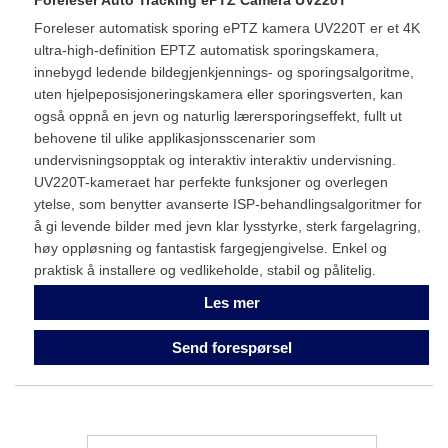
Foreleser Auto Tracking ePTZ Camera UV220T
Foreleser automatisk sporing ePTZ kamera UV220T er et 4K
ultra-high-definition EPTZ automatisk sporingskamera,
innebygd ledende bildegjenkjennings- og sporingsalgoritme,
uten hjelpeposisjoneringskamera eller sporingsverten, kan
også oppnå en jevn og naturlig lærersporingseffekt, fullt ut
behovene til ulike applikasjonsscenarier som
undervisningsopptak og interaktiv interaktiv undervisning.
UV220T-kameraet har perfekte funksjoner og overlegen
ytelse, som benytter avanserte ISP-behandlingsalgoritmer for
å gi levende bilder med jevn klar lysstyrke, sterk fargelagring,
høy oppløsning og fantastisk fargegjengivelse. Enkel og
praktisk å installere og vedlikeholde, stabil og pålitelig.
Les mer
Send forespørsel