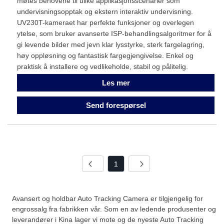
møtes behovene til ulike applikasjonsscenarier som
undervisningsopptak og ekstern interaktiv undervisning.
UV230T-kameraet har perfekte funksjoner og overlegen
ytelse, som bruker avanserte ISP-behandlingsalgoritmer for å
gi levende bilder med jevn klar lysstyrke, sterk fargelagring,
høy oppløsning og fantastisk fargegjengivelse. Enkel og
praktisk å installere og vedlikeholde, stabil og pålitelig.
Les mer
Send forespørsel
1
Avansert og holdbar Auto Tracking Camera er tilgjengelig for
engrossalg fra fabrikken vår. Som en av ledende produsenter og
leverandører i Kina lager vi mote og de nyeste Auto Tracking