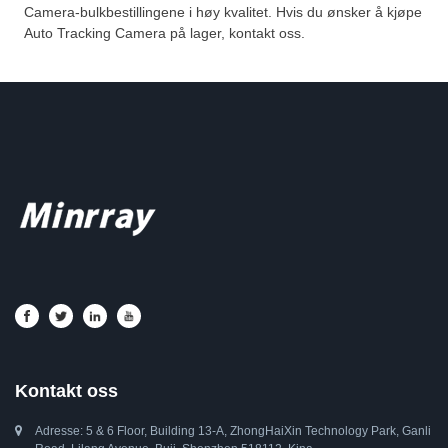
Camera-bulkbestillingene i høy kvalitet. Hvis du ønsker å kjøpe
Auto Tracking Camera på lager, kontakt oss.
Kontakt oss
Adresse: 5 & ​​6 Floor, Building 13-A, ZhongHaiXin Technology Park, Ganli