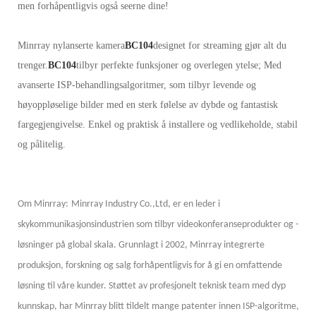
men forhåpentligvis også seerne dine!
Minrray nylanserte kamera
BC104
designet for streaming gjør alt du
trenger.
BC104
tilbyr perfekte funksjoner og overlegen ytelse; Med
avanserte ISP-behandlingsalgoritmer, som tilbyr levende og
høyoppløselige bilder med en sterk følelse av dybde og fantastisk
fargegjengivelse. Enkel og praktisk å installere og vedlikeholde, stabil
og pålitelig.
Om Minrray:
Minrray Industry Co.,Ltd, er en leder i
skykommunikasjonsindustrien som tilbyr videokonferanseprodukter og -
løsninger på global skala. Grunnlagt i 2002, Minrray integrerte
produksjon, forskning og salg forhåpentligvis for å gi en omfattende
løsning til våre kunder. Støttet av profesjonelt teknisk team med dyp
kunnskap, har Minrray blitt tildelt mange patenter innen ISP-algoritme,