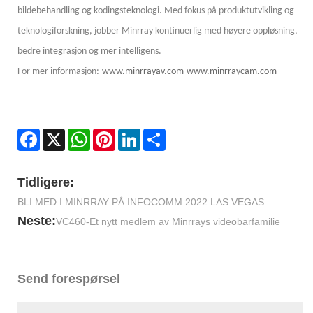
bildebehandling og kodingsteknologi. Med fokus på produktutvikling og
teknologiforskning, jobber Minrray kontinuerlig med høyere oppløsning,
bedre integrasjon og mer intelligens.
For mer informasjon:
www.minrrayav.com
www.minrraycam.com
Facebook
X
WhatsApp
Pinterest
LinkedIn
Share
Tidligere:
BLI MED I MINRRAY PÅ INFOCOMM 2022 LAS VEGAS
Neste:
VC460-Et nytt medlem av Minrrays videobarfamilie
Send forespørsel