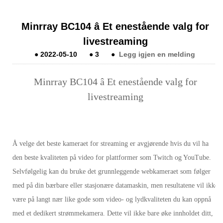
Minrray BC104 â Et enestående valg for
livestreaming
●
2022-05-10
●
3
●
Legg igjen en melding
Minrray BC104 â Et enestående valg for
livestreaming
Å velge det beste kameraet for streaming er avgjørende hvis du vil ha
den beste kvaliteten på video for plattformer som Twitch og YouTube.
Selvfølgelig kan du bruke det grunnleggende webkameraet som følger
med på din bærbare eller stasjonære datamaskin, men resultatene vil ikke
være på langt nær like gode som video- og lydkvaliteten du kan oppnå
med et dedikert strømmekamera. Dette vil ikke bare øke innholdet ditt,