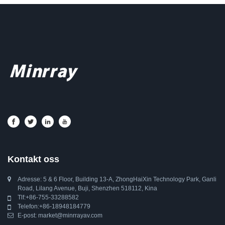
Kontakt oss
Adresse: 5 & ​​6 Floor, Building 13-A, ZhongHaiXin Technology Park, Ganli
Road, Lilang Avenue, Buji, Shenzhen 518112, Kina
Tlf:
+86-755-33288582
Telefon:
+86-18948184779
E-post:
market@minrrayav.com